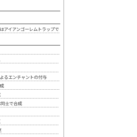
はアイアンゴーレムトラップで
理
よるエンチャントの付与
成
成
本同士で合成
更
更