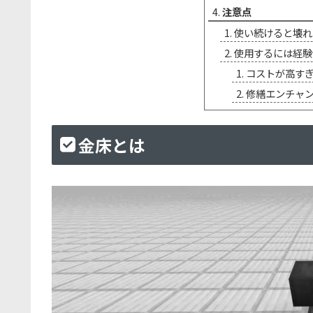
注意点
使い続けると壊れ
使用するには経験
コストが高す
修繕エンチャ
金床とは