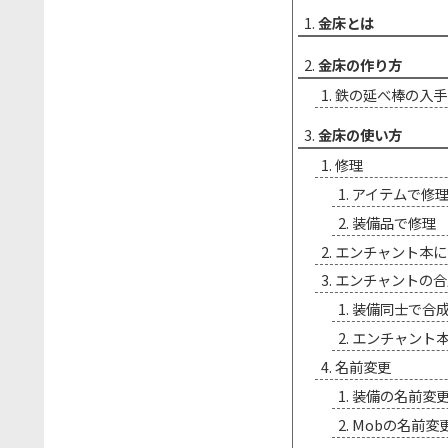
金床とは
金床の作り方
鉄の延べ棒の入手
金床の使い方
修理
アイテムで修
装備品で修理
エンチャント本に
エンチャントの合
装備同士で合
エンチャント
名前変更
装備の名前変
Mobの名前変