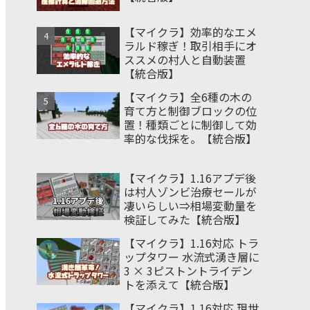
【マイクラ】効率的なエメ
ラルド稼ぎ！取引相手にオ
ススメの村人と自動装置
【統合版】
【マイクラ】全6種の木の
育て方と制御ブロックの位
置！種類ごとに制御して効
率的な伐採を。【統合版】
【マイクラ】1.16アプデ後
は村人ゾンビ治療セールが
凄いらしい⇒相場変動量を
検証してみた【統合版】
【マイクラ】1.16対応 トラ
ップタワー 水流式湧き層に
3 × 3ピストントライデン
トを添えて【統合版】
【マイクラ】1.16対応 現世