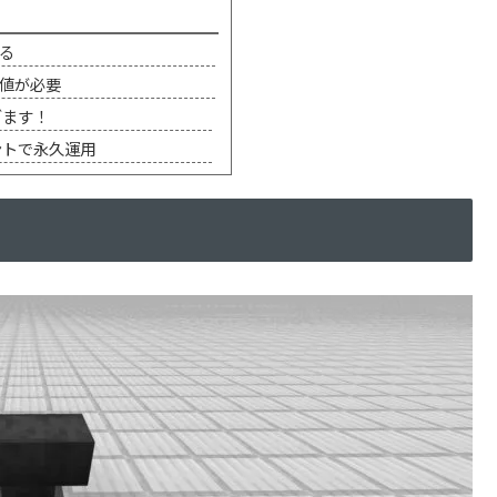
る
値が必要
ぎます！
ントで永久運用