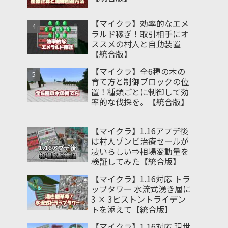
【マイクラ】効率的なエメ
ラルド稼ぎ！取引相手にオ
ススメの村人と自動装置
【統合版】
【マイクラ】全6種の木の
育て方と制御ブロックの位
置！種類ごとに制御して効
率的な伐採を。【統合版】
【マイクラ】1.16アプデ後
は村人ゾンビ治療セールが
凄いらしい⇒相場変動量を
検証してみた【統合版】
【マイクラ】1.16対応 トラ
ップタワー 水流式湧き層に
3 × 3ピストントライデン
トを添えて【統合版】
【マイクラ】1.16対応 現世