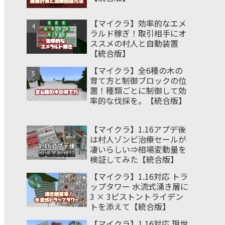
【マイクラ】効率的なエメ
ラルド稼ぎ！取引相手にオ
ススメの村人と自動装置
【統合版】
【マイクラ】全6種の木の
育て方と制御ブロックの位
置！種類ごとに制御して効
率的な伐採を。【統合版】
【マイクラ】1.16アプデ後
は村人ゾンビ治療セールが
凄いらしい⇒相場変動量を
検証してみた【統合版】
【マイクラ】1.16対応 トラ
ップタワー 水流式湧き層に
3 × 3ピストントライデン
トを添えて【統合版】
【マイクラ】1.16対応 現世